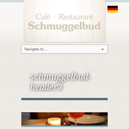
schmuggelbud-
header3