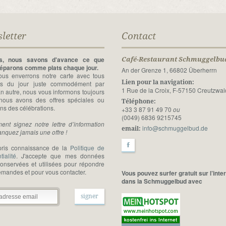
letter
Contact
rs, nous savons d'avance ce que
Café-Restaurant Schmuggelbu
éparons comme plats chaque jour.
An der Grenze 1, 66802 Überherrn
us enverrons notre carte avec tous
Lien pour la navigation:
ats du jour juste commodément par
1 Rue de la Croix, F-57150 Creutzwal
En autre, nous vous informons toujours
ous avons des offres spéciales ou
Téléphone:
ns des célébrations.
+33 3 87 91 49 70
ou
(0049) 6836 9215745
ent signez notre lettre d’information
info@schmuggelbud.de
email:
anquez jamais une offre !
F
pris connaissance de la
Politique de
tialité
. J'accepte que mes données
conservées et utilisées pour répondre
emandes et pour vous contacter.
Vous pouvez surfer gratuit sur l’inte
dans la Schmuggelbud avec