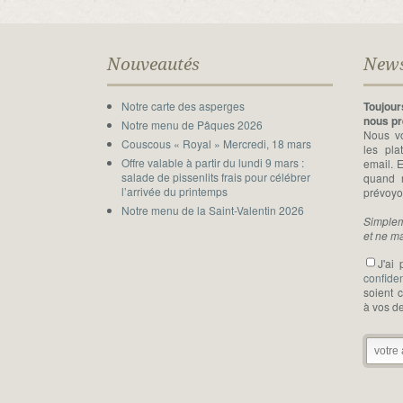
Nouveautés
News
Notre carte des asperges
Toujou
nous pr
Notre menu de Pâques 2026
Nous vo
Couscous « Royal » Mercredi, 18 mars
les pl
Offre valable à partir du lundi 9 mars :
email. 
salade de pissenlits frais pour célébrer
quand n
l’arrivée du printemps
prévoyo
Notre menu de la Saint-Valentin 2026
Simplem
et ne m
J'ai 
confiden
soient 
à vos d